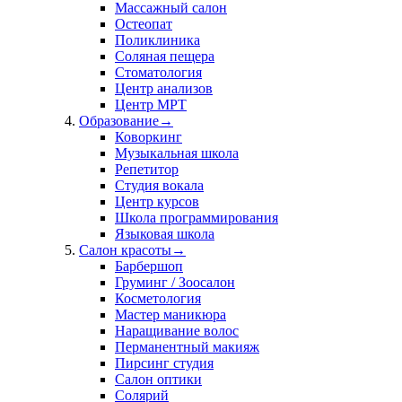
Массажный салон
Остеопат
Поликлиника
Соляная пещера
Стоматология
Центр анализов
Центр МРТ
Образование
→
Коворкинг
Музыкальная школа
Репетитор
Студия вокала
Центр курсов
Школа программирования
Языковая школа
Салон красоты
→
Барбершоп
Груминг / Зоосалон
Косметология
Мастер маникюра
Наращивание волос
Перманентный макияж
Пирсинг студия
Салон оптики
Солярий