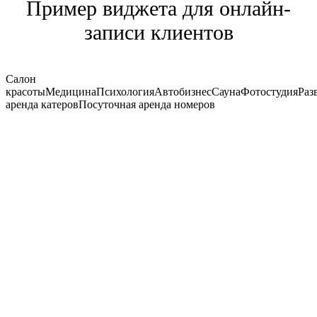
Пример виджета для онлайн-
записи клиентов
Салон
красоты
Медицина
Психология
Автобизнес
Сауна
Фотостудия
Раз
аренда катеров
Посуточная аренда номеров