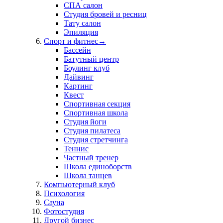
СПА салон
Студия бровей и ресниц
Тату салон
Эпиляция
Спорт и фитнес
→
Бассейн
Батутный центр
Боулинг клуб
Дайвинг
Картинг
Квест
Спортивная секция
Спортивная школа
Студия йоги
Студия пилатеса
Студия стретчинга
Теннис
Частный тренер
Школа единоборств
Школа танцев
Компьютерный клуб
Психология
Сауна
Фотостудия
Другой бизнес