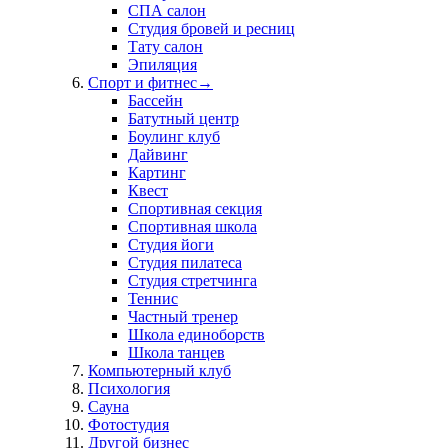
СПА салон
Студия бровей и ресниц
Тату салон
Эпиляция
Спорт и фитнес
→
Бассейн
Батутный центр
Боулинг клуб
Дайвинг
Картинг
Квест
Спортивная секция
Спортивная школа
Студия йоги
Студия пилатеса
Студия стретчинга
Теннис
Частный тренер
Школа единоборств
Школа танцев
Компьютерный клуб
Психология
Сауна
Фотостудия
Другой бизнес