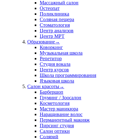
Массажный салон
Остеопат
Поликлиника
Соляная пещера
Стоматология
Центр анализов
Центр МРТ
Образование
→
Коворкинг
Музыкальная школа
Репетитор
Студия вокала
Центр курсов
Школа программирования
Языковая школа
Салон красоты
→
Барбершоп
Груминг / Зоосалон
Косметология
Мастер маникюра
Наращивание волос
Перманентный макияж
Пирсинг студия
Салон оптики
Солярий