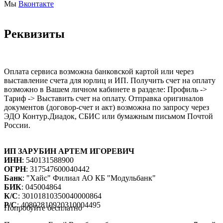
Мы
Вконтакте
Реквизиты
Оплата сервиса возможна банковской картой или через
выставление счета для юрлиц и ИП. Получить счет на оплату
возможно в Вашем личном кабинете в разделе: Профиль ->
Тариф -> Выставить счет на оплату. Отправка оригиналов
документов (договор-счет и акт) возможна по запросу через
ЭДО Контур.Диадок, СБИС или бумажным письмом Почтой
России.
ИП ЗАРУБИН АРТЕМ ИГОРЕВИЧ
ИНН
: 540131588900
ОГРН
: 317547600040442
Банк
: "Хайс" Филиал АО КБ "Модульбанк"
БИК
: 045004864
К/С
: 30101810350040000864
Р/С
: 40802810920310004495
Попробуйте бесплатно