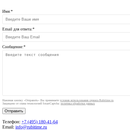
Имя:*
Email для ответа:*
Сообщение:*
Нажимая кнопку «Отправить» Вы принимаете
условия использования сервиса Rubitime.ru
.
Защищено от спама технологией SmartCaptcha:
политика обработки данных
Отправить
Телефон:
+7 (495) 180-41-64
Email:
info@rubitime.ru