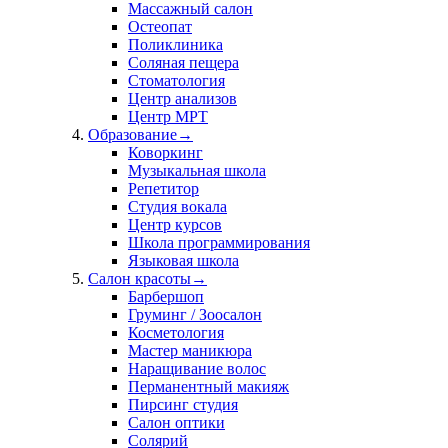
Массажный салон
Остеопат
Поликлиника
Соляная пещера
Стоматология
Центр анализов
Центр МРТ
Образование
→
Коворкинг
Музыкальная школа
Репетитор
Студия вокала
Центр курсов
Школа программирования
Языковая школа
Салон красоты
→
Барбершоп
Груминг / Зоосалон
Косметология
Мастер маникюра
Наращивание волос
Перманентный макияж
Пирсинг студия
Салон оптики
Солярий