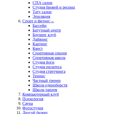
СПА салон
Студия бровей и ресниц
Тату салон
Эпиляция
Спорт и фитнес
→
Бассейн
Батутный центр
Боулинг клуб
Дайвинг
Картинг
Квест
Спортивная секция
Спортивная школа
Студия йоги
Студия пилатеса
Студия стретчинга
Теннис
Частный тренер
Школа единоборств
Школа танцев
Компьютерный клуб
Психология
Сауна
Фотостудия
Другой бизнес