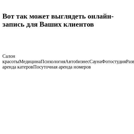
Вот так может выглядеть онлайн-
запись для Ваших клиентов
Салон
красоты
Медицина
Психология
Автобизнес
Сауна
Фотостудия
Раз
аренда катеров
Посуточная аренда номеров