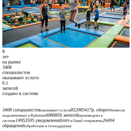
Попробовать бесплатно 7 дней
Без карты и обязательств. Старт в
один шаг
8
лет
на рынке
3408
специалистов
оказывают услуги
6.1
записей
создано в системе
3408
специалистов
852085417
р. оборот
оказывают услуги
бизнесов
6080856
записей
подключенных к Rubitime
произведено в
14953595
уведомлений
26494
системе
SMS и Email отправлено
обращений
обработано в техподдержку