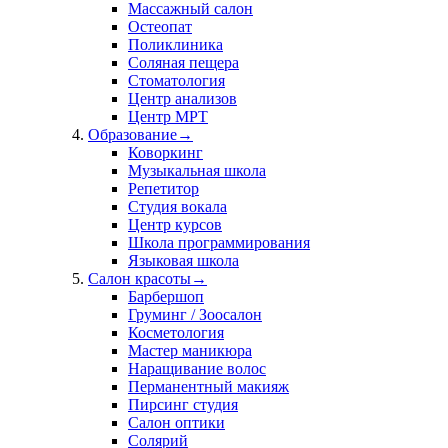
Массажный салон
Остеопат
Поликлиника
Соляная пещера
Стоматология
Центр анализов
Центр МРТ
Образование
→
Коворкинг
Музыкальная школа
Репетитор
Студия вокала
Центр курсов
Школа программирования
Языковая школа
Салон красоты
→
Барбершоп
Груминг / Зоосалон
Косметология
Мастер маникюра
Наращивание волос
Перманентный макияж
Пирсинг студия
Салон оптики
Солярий