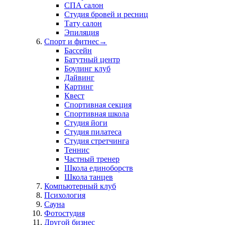
СПА салон
Студия бровей и ресниц
Тату салон
Эпиляция
Спорт и фитнес
→
Бассейн
Батутный центр
Боулинг клуб
Дайвинг
Картинг
Квест
Спортивная секция
Спортивная школа
Студия йоги
Студия пилатеса
Студия стретчинга
Теннис
Частный тренер
Школа единоборств
Школа танцев
Компьютерный клуб
Психология
Сауна
Фотостудия
Другой бизнес