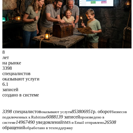
Попробовать бесплатно 7 дней
Без карты и обязательств. Старт в
один шаг
8
лет
на рынке
3398
специалистов
оказывают услуги
6.1
записей
создано в системе
3398
специалистов
853806951
р. оборот
оказывают услуги
бизнесов
6088139
записей
подключенных к Rubitime
произведено в
14967490
уведомлений
26508
системе
SMS и Email отправлено
обращений
обработано в техподдержку