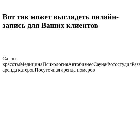
Вот так может выглядеть онлайн-
запись для Ваших клиентов
Салон
красоты
Медицина
Психология
Автобизнес
Сауна
Фотостудия
Раз
аренда катеров
Посуточная аренда номеров