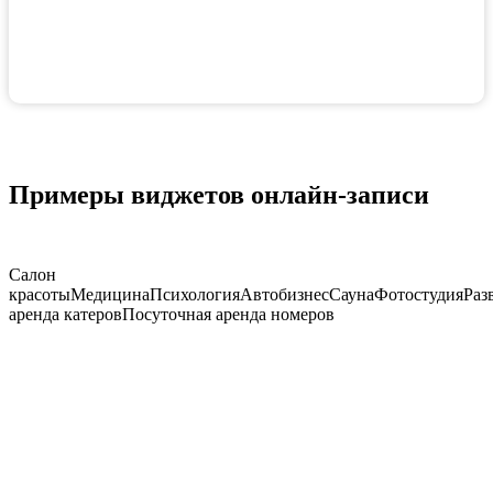
Примеры виджетов онлайн-записи
Салон
красоты
Медицина
Психология
Автобизнес
Сауна
Фотостудия
Раз
аренда катеров
Посуточная аренда номеров