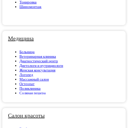
Тонировка
Шиномонтаж
Медицина
Больница
Ветеринарная клиника
Диагностический центр
Диетологи и нутрициологи
Женская консультация
Логопед
Массажный салон
Остеопат
Поликлиника
Соляная пещера
Стоматология
Центр МРТ
Центр анализов
Салон красоты