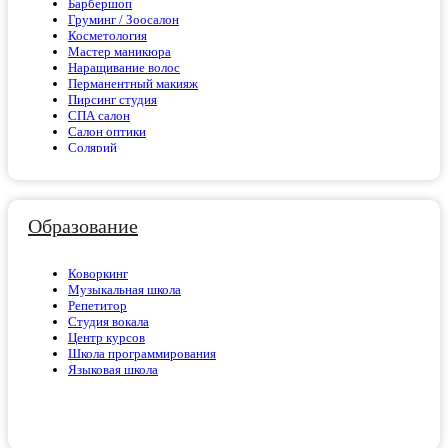
Барбершоп
Груминг / Зоосалон
Косметология
Мастер маникюра
Наращивание волос
Перманентный макияж
Пирсинг студия
СПА салон
Салон оптики
Солярий
Студия бровей и ресниц
Тату салон
Эпиляция
Образование
Коворкинг
Музыкальная школа
Репетитор
Студия вокала
Центр курсов
Школа программирования
Языковая школа