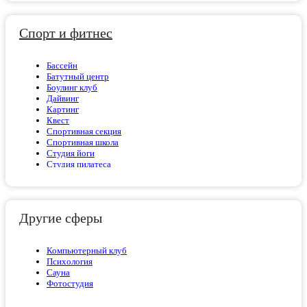
Спорт и фитнес
Бассейн
Батутный центр
Боулинг клуб
Дайвинг
Картинг
Квест
Спортивная секция
Спортивная школа
Студия йоги
Студия пилатеса
Студия стретчинга
Теннис
Частный тренер
Школа единоборств
Другие сферы
Школа танцев
Компьютерный клуб
Психология
Сауна
Фотостудия