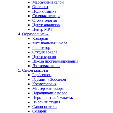
Массажный салон
Остеопат
Поликлиника
Соляная пещера
Стоматология
Центр анализов
Центр МРТ
Образование
→
Коворкинг
Музыкальная школа
Репетитор
Студия вокала
Центр курсов
Школа программирования
Языковая школа
Салон красоты
→
Барбершоп
Груминг / Зоосалон
Косметология
Мастер маникюра
Наращивание волос
Перманентный макияж
Пирсинг студия
Салон оптики
Солярий