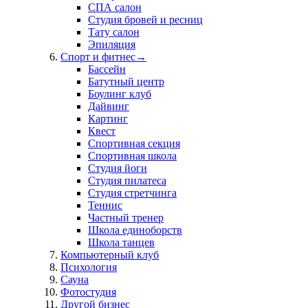
СПА салон
Студия бровей и ресниц
Тату салон
Эпиляция
Спорт и фитнес
→
Бассейн
Батутный центр
Боулинг клуб
Дайвинг
Картинг
Квест
Спортивная секция
Спортивная школа
Студия йоги
Студия пилатеса
Студия стретчинга
Теннис
Частный тренер
Школа единоборств
Школа танцев
Компьютерный клуб
Психология
Сауна
Фотостудия
Другой бизнес