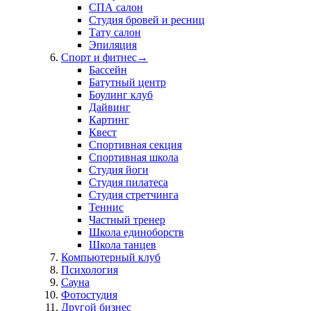
СПА салон
Студия бровей и ресниц
Тату салон
Эпиляция
Спорт и фитнес
→
Бассейн
Батутный центр
Боулинг клуб
Дайвинг
Картинг
Квест
Спортивная секция
Спортивная школа
Студия йоги
Студия пилатеса
Студия стретчинга
Теннис
Частный тренер
Школа единоборств
Школа танцев
Компьютерный клуб
Психология
Сауна
Фотостудия
Другой бизнес