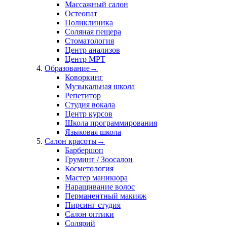
Массажный салон
Остеопат
Поликлиника
Соляная пещера
Стоматология
Центр анализов
Центр МРТ
Образование
→
Коворкинг
Музыкальная школа
Репетитор
Студия вокала
Центр курсов
Школа программирования
Языковая школа
Салон красоты
→
Барбершоп
Груминг / Зоосалон
Косметология
Мастер маникюра
Наращивание волос
Перманентный макияж
Пирсинг студия
Салон оптики
Солярий