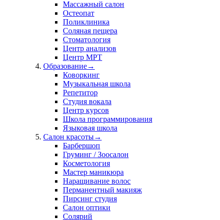
Массажный салон
Остеопат
Поликлиника
Соляная пещера
Стоматология
Центр анализов
Центр МРТ
Образование
→
Коворкинг
Музыкальная школа
Репетитор
Студия вокала
Центр курсов
Школа программирования
Языковая школа
Салон красоты
→
Барбершоп
Груминг / Зоосалон
Косметология
Мастер маникюра
Наращивание волос
Перманентный макияж
Пирсинг студия
Салон оптики
Солярий