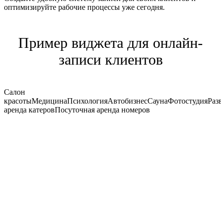
оптимизируйте рабочие процессы уже сегодня.
Пример виджета для онлайн-
записи клиентов
Салон
красоты
Медицина
Психология
Автобизнес
Сауна
Фотостудия
Раз
аренда катеров
Посуточная аренда номеров