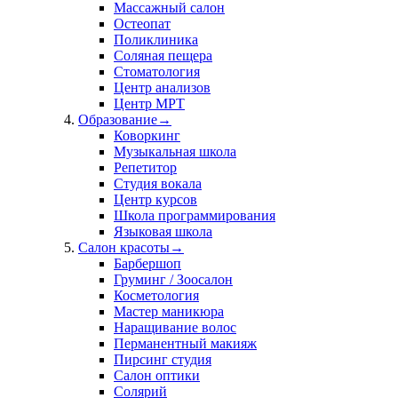
Массажный салон
Остеопат
Поликлиника
Соляная пещера
Стоматология
Центр анализов
Центр МРТ
Образование
→
Коворкинг
Музыкальная школа
Репетитор
Студия вокала
Центр курсов
Школа программирования
Языковая школа
Салон красоты
→
Барбершоп
Груминг / Зоосалон
Косметология
Мастер маникюра
Наращивание волос
Перманентный макияж
Пирсинг студия
Салон оптики
Солярий