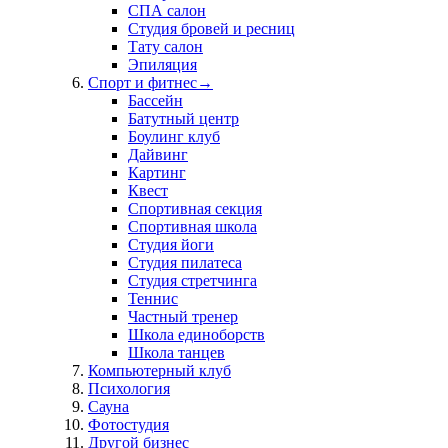
СПА салон
Студия бровей и ресниц
Тату салон
Эпиляция
Спорт и фитнес
→
Бассейн
Батутный центр
Боулинг клуб
Дайвинг
Картинг
Квест
Спортивная секция
Спортивная школа
Студия йоги
Студия пилатеса
Студия стретчинга
Теннис
Частный тренер
Школа единоборств
Школа танцев
Компьютерный клуб
Психология
Сауна
Фотостудия
Другой бизнес