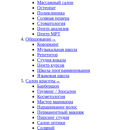
Массажный салон
Остеопат
Поликлиника
Соляная пещера
Стоматология
Центр анализов
Центр МРТ
Образование
→
Коворкинг
Музыкальная школа
Репетитор
Студия вокала
Центр курсов
Школа программирования
Языковая школа
Салон красоты
→
Барбершоп
Груминг / Зоосалон
Косметология
Мастер маникюра
Наращивание волос
Перманентный макияж
Пирсинг студия
Салон оптики
Солярий