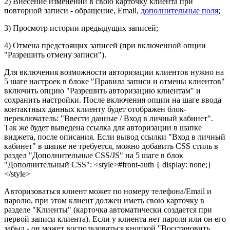
2) Внесение изменений в свою карточку клиента при
повторной записи - обращение, Email,
дополнительные поля
;
3) Просмотр истории предыдущих записей;
4) Отмена предстоящих записей (при включенной опции
"Разрешить отмену записи").
Для включения возможности авторизации клиентов нужно на
5 шаге настроек в блоке "Правила записи и отмены клиентов"
включить опцию "Разрешить авторизацию клиентам" и
сохранить настройки. После включения опции на шаге ввода
контактных данных клиенту будет отображен блок-
переключатель: "Ввести данные / Вход в личный кабинет".
Так же будет выведена ссылка для авторизации в шапке
виджета, после описания. Если вывод ссылки "Вход в личный
кабинет" в шапке не требуется, можно добавить CSS стиль в
раздел "Дополнительные CSS/JS" на 5 шаге в блок
"Дополнительный CSS": <style>#front-auth { display: none;}
</style>
Авторизоваться клиент может по номеру телефона/Email и
паролю, при этом клиент должен иметь свою карточку в
разделе "Клиенты" (карточка автоматически создается при
первой записи клиента). Если у клиента нет пароля или он его
забыл - он может воспользоваться кнопкой "Восстановить