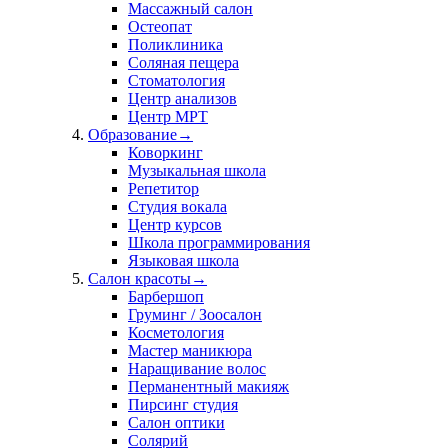
Массажный салон
Остеопат
Поликлиника
Соляная пещера
Стоматология
Центр анализов
Центр МРТ
Образование
→
Коворкинг
Музыкальная школа
Репетитор
Студия вокала
Центр курсов
Школа программирования
Языковая школа
Салон красоты
→
Барбершоп
Груминг / Зоосалон
Косметология
Мастер маникюра
Наращивание волос
Перманентный макияж
Пирсинг студия
Салон оптики
Солярий