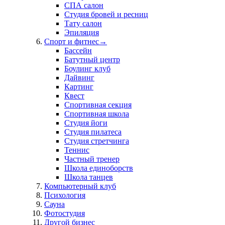
СПА салон
Студия бровей и ресниц
Тату салон
Эпиляция
Спорт и фитнес
→
Бассейн
Батутный центр
Боулинг клуб
Дайвинг
Картинг
Квест
Спортивная секция
Спортивная школа
Студия йоги
Студия пилатеса
Студия стретчинга
Теннис
Частный тренер
Школа единоборств
Школа танцев
Компьютерный клуб
Психология
Сауна
Фотостудия
Другой бизнес