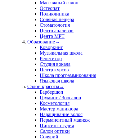
Массажный салон
Остеопат
Поликлиника
Соляная пещера
Стоматология
Центр анализов
Центр МРТ
Образование
→
Коворкинг
Музыкальная школа
Репетитор
Студия вокала
Центр курсов
Школа программирования
Языковая школа
Салон красоты
→
Барбершоп
Груминг / Зоосалон
Косметология
Мастер маникюра
Наращивание волос
Перманентный макияж
Пирсинг студия
Салон оптики
Солярий