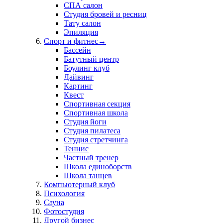
СПА салон
Студия бровей и ресниц
Тату салон
Эпиляция
Спорт и фитнес
→
Бассейн
Батутный центр
Боулинг клуб
Дайвинг
Картинг
Квест
Спортивная секция
Спортивная школа
Студия йоги
Студия пилатеса
Студия стретчинга
Теннис
Частный тренер
Школа единоборств
Школа танцев
Компьютерный клуб
Психология
Сауна
Фотостудия
Другой бизнес