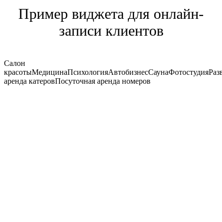
Пример виджета для онлайн-
записи клиентов
Салон
красоты
Медицина
Психология
Автобизнес
Сауна
Фотостудия
Раз
аренда катеров
Посуточная аренда номеров