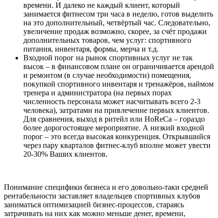
времени. И далеко не каждый клиент, который
занимается фитнесом три часа в неделю, готов выделить
на это дополнительный, четвёртый час. Следовательно,
увеличение продаж возможно, скорее, за счёт продажи
дополнительных товаров, чем услуг: спортивного
питания, инвентаря, формы, мерча и т.д.
Входной порог на рынок спортивных услуг не так
высок – в финансовом плане он ограничивается арендой
и ремонтом (в случае необходимости) помещения,
покупкой спортивного инвентаря и тренажёров, наймом
тренера и администратора (на первых порах
численность персонала может насчитывать всего 2-3
человека), затратами на привлечение первых клиентов.
Для сравнения, выход в ритейл или HoReCa – гораздо
более дорогостоящее мероприятие. А низкий входной
порог – это всегда высокая конкуренция. Открывшийся
через пару кварталов фитнес-клуб вполне может увести
20-30% Ваших клиентов.
Понимание специфики бизнеса и его довольно-таки средней
рентабельности заставляет владельцев спортивных клубов
заниматься оптимизацией бизнес-процессов, стараясь
затрачивать на них как можно меньше денег, времени,