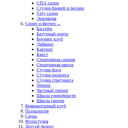
СПА салон
Студия бровей и ресниц
Тату салон
Эпиляция
Спорт и фитнес
→
Бассейн
Батутный центр
Боулинг клуб
Дайвинг
Картинг
Квест
Спортивная секция
Спортивная школа
Студия йоги
Студия пилатеса
Студия стретчинга
Теннис
Частный тренер
Школа единоборств
Школа танцев
Компьютерный клуб
Психология
Сауна
Фотостудия
Другой бизнес