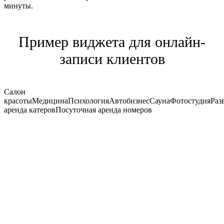
минуты.
Пример виджета для онлайн-
записи клиентов
Салон
красоты
Медицина
Психология
Автобизнес
Сауна
Фотостудия
Раз
аренда катеров
Посуточная аренда номеров