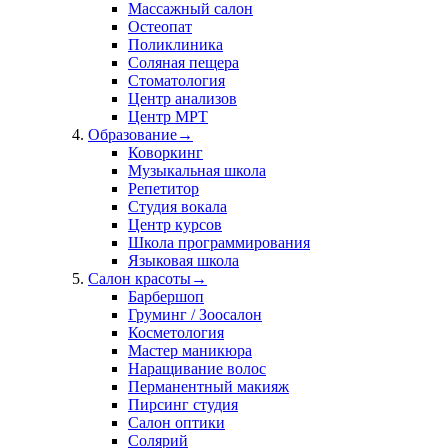
Массажный салон
Остеопат
Поликлиника
Соляная пещера
Стоматология
Центр анализов
Центр МРТ
Образование
→
Коворкинг
Музыкальная школа
Репетитор
Студия вокала
Центр курсов
Школа программирования
Языковая школа
Салон красоты
→
Барбершоп
Груминг / Зоосалон
Косметология
Мастер маникюра
Наращивание волос
Перманентный макияж
Пирсинг студия
Салон оптики
Солярий