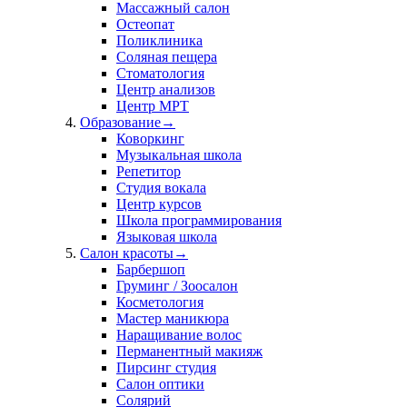
Массажный салон
Остеопат
Поликлиника
Соляная пещера
Стоматология
Центр анализов
Центр МРТ
Образование
→
Коворкинг
Музыкальная школа
Репетитор
Студия вокала
Центр курсов
Школа программирования
Языковая школа
Салон красоты
→
Барбершоп
Груминг / Зоосалон
Косметология
Мастер маникюра
Наращивание волос
Перманентный макияж
Пирсинг студия
Салон оптики
Солярий