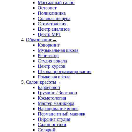
Массажный салон
Остеопат
Поликлиника
Соляная пещера
Стоматология
Центр анализов
Центр МРТ
Образование
→
Коворкинг
Музыкальная школа
Репетитор
Студия вокала
Центр курсов
Школа программирования
Языковая школа
Салон красоты
→
Барбершоп
Груминг / Зоосалон
Косметология
Мастер маникюра
Наращивание волос
Перманентный макияж
Пирсинг студия
Салон оптики
Солярий