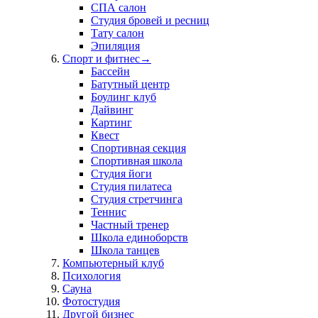
СПА салон
Студия бровей и ресниц
Тату салон
Эпиляция
Спорт и фитнес
→
Бассейн
Батутный центр
Боулинг клуб
Дайвинг
Картинг
Квест
Спортивная секция
Спортивная школа
Студия йоги
Студия пилатеса
Студия стретчинга
Теннис
Частный тренер
Школа единоборств
Школа танцев
Компьютерный клуб
Психология
Сауна
Фотостудия
Другой бизнес