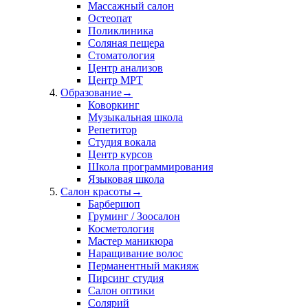
Массажный салон
Остеопат
Поликлиника
Соляная пещера
Стоматология
Центр анализов
Центр МРТ
Образование
→
Коворкинг
Музыкальная школа
Репетитор
Студия вокала
Центр курсов
Школа программирования
Языковая школа
Салон красоты
→
Барбершоп
Груминг / Зоосалон
Косметология
Мастер маникюра
Наращивание волос
Перманентный макияж
Пирсинг студия
Салон оптики
Солярий