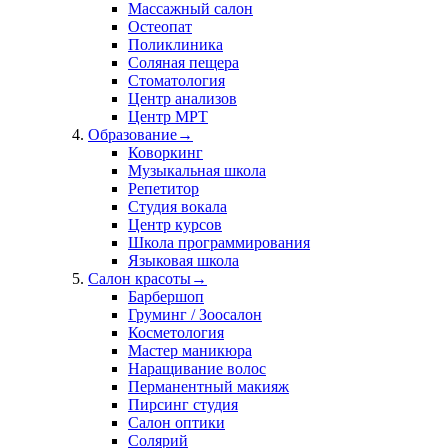
Массажный салон
Остеопат
Поликлиника
Соляная пещера
Стоматология
Центр анализов
Центр МРТ
Образование
→
Коворкинг
Музыкальная школа
Репетитор
Студия вокала
Центр курсов
Школа программирования
Языковая школа
Салон красоты
→
Барбершоп
Груминг / Зоосалон
Косметология
Мастер маникюра
Наращивание волос
Перманентный макияж
Пирсинг студия
Салон оптики
Солярий