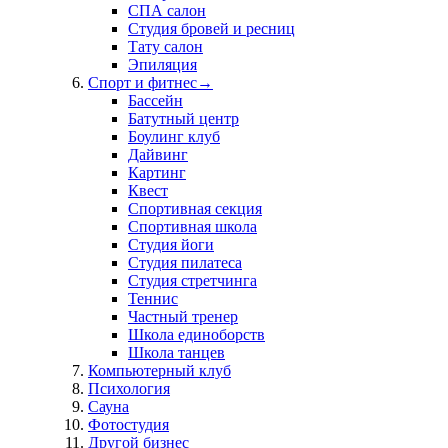
СПА салон
Студия бровей и ресниц
Тату салон
Эпиляция
Спорт и фитнес
→
Бассейн
Батутный центр
Боулинг клуб
Дайвинг
Картинг
Квест
Спортивная секция
Спортивная школа
Студия йоги
Студия пилатеса
Студия стретчинга
Теннис
Частный тренер
Школа единоборств
Школа танцев
Компьютерный клуб
Психология
Сауна
Фотостудия
Другой бизнес