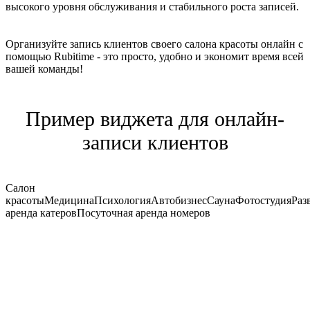
высокого уровня обслуживания и стабильного роста записей.
Организуйте запись клиентов своего салона красоты онлайн с
помощью Rubitime - это просто, удобно и экономит время всей
вашей команды!
Пример виджета для онлайн-
записи клиентов
Салон
красоты
Медицина
Психология
Автобизнес
Сауна
Фотостудия
Раз
аренда катеров
Посуточная аренда номеров