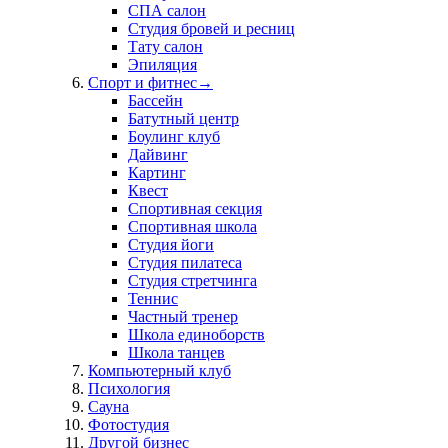
СПА салон
Студия бровей и ресниц
Тату салон
Эпиляция
Спорт и фитнес
→
Бассейн
Батутный центр
Боулинг клуб
Дайвинг
Картинг
Квест
Спортивная секция
Спортивная школа
Студия йоги
Студия пилатеса
Студия стретчинга
Теннис
Частный тренер
Школа единоборств
Школа танцев
Компьютерный клуб
Психология
Сауна
Фотостудия
Другой бизнес