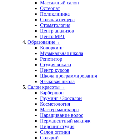
Массажный салон
Остеопат
Поликлиника
Соляная пещера
Стоматология
Центр анализов
Центр МРТ
Образование
→
Коворкинг
Музыкальная школа
Репетитор
Студия вокала
Центр курсов
Школа программирования
Языковая школа
Салон красоты
→
Барбершоп
Груминг / Зоосалон
Косметология
Мастер маникюра
Наращивание волос
Перманентный макияж
Пирсинг студия
Салон оптики
Солярий