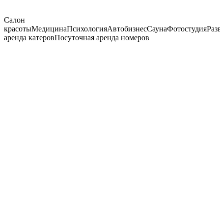
Салон
красоты
Медицина
Психология
Автобизнес
Сауна
Фотостудия
Раз
аренда катеров
Посуточная аренда номеров