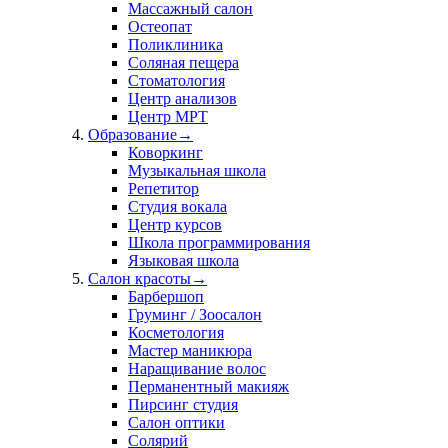
Массажный салон
Остеопат
Поликлиника
Соляная пещера
Стоматология
Центр анализов
Центр МРТ
Образование
→
Коворкинг
Музыкальная школа
Репетитор
Студия вокала
Центр курсов
Школа программирования
Языковая школа
Салон красоты
→
Барбершоп
Груминг / Зоосалон
Косметология
Мастер маникюра
Наращивание волос
Перманентный макияж
Пирсинг студия
Салон оптики
Солярий