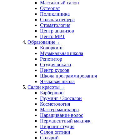
Массажный салон
Остеопат
Поликлиника
Соляная пещера
Стоматология
Центр анализов
Центр МРТ
Образование
→
Коворкинг
Музыкальная школа
Репетитор
Студия вокала
Центр курсов
Школа программирования
Языковая школа
Салон красоты
→
Барбершоп
Груминг / Зоосалон
Косметология
Мастер маникюра
Наращивание волос
Перманентный макияж
Пирсинг студия
Салон оптики
Солярий