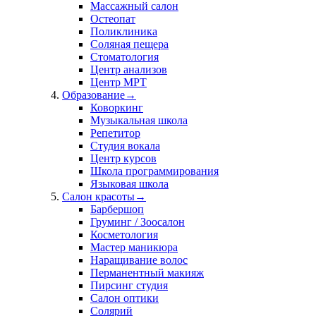
Массажный салон
Остеопат
Поликлиника
Соляная пещера
Стоматология
Центр анализов
Центр МРТ
Образование
→
Коворкинг
Музыкальная школа
Репетитор
Студия вокала
Центр курсов
Школа программирования
Языковая школа
Салон красоты
→
Барбершоп
Груминг / Зоосалон
Косметология
Мастер маникюра
Наращивание волос
Перманентный макияж
Пирсинг студия
Салон оптики
Солярий