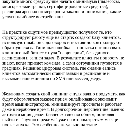
закупать много сразу: лучше начать с минимума (пылесосы,
многоразовые тряпки, сертифицированные средства),
расширяя арсенал по мере роста заказов и понимания, какие
услуги наиболее востребованы.
На практике ощутимое преимущество получают те, кто
структурирует работу еще на старте: создают базу клиентов,
используют шаблоны договоров и постоянно контролируют
обратную связь. Типичная ошибка — попытка организовать
клининговый бизнес с нуля "на доверии", без единого
расписания и записи задач. В результате клиенты попросту не
знают, когда приедет команда, а сами сотрудники путаются в
графиках. Решение: цифровая система, где онлайн-запись
клиентов автоматически ставит заявки в расписание и
высылает напоминания по SMS или мессенджеру.
Желающим создать свой клининг с нуля важно продумать, как
будут оформляться заказы: прием онлайн-заявок экономит
время администраторов, минимизирует просчеты и работает
даже в нерабочее время. В долгосрочной перспективе именно
автоматизация делает бизнес жизнеспособным, позволяя
выйти из "ручного режима" уже на втором-третьем месяце
после запуска. Это особенно актуально на этапе