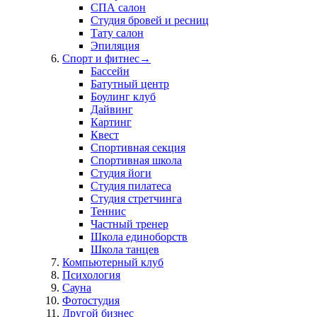
СПА салон
Студия бровей и ресниц
Тату салон
Эпиляция
Спорт и фитнес
→
Бассейн
Батутный центр
Боулинг клуб
Дайвинг
Картинг
Квест
Спортивная секция
Спортивная школа
Студия йоги
Студия пилатеса
Студия стретчинга
Теннис
Частный тренер
Школа единоборств
Школа танцев
Компьютерный клуб
Психология
Сауна
Фотостудия
Другой бизнес