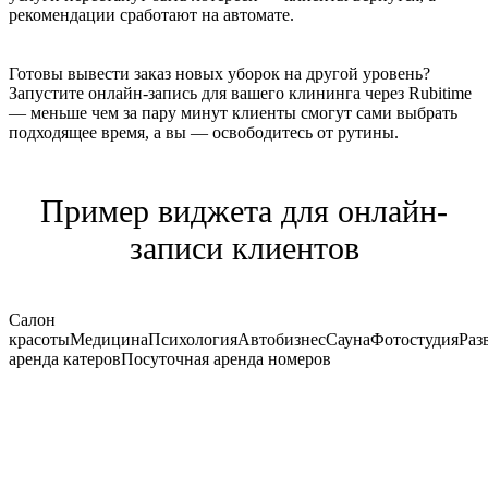
рекомендации сработают на автомате.
Готовы вывести заказ новых уборок на другой уровень?
Запустите онлайн-запись для вашего клининга через Rubitime
— меньше чем за пару минут клиенты смогут сами выбрать
подходящее время, а вы — освободитесь от рутины.
Пример виджета для онлайн-
записи клиентов
Салон
красоты
Медицина
Психология
Автобизнес
Сауна
Фотостудия
Раз
аренда катеров
Посуточная аренда номеров