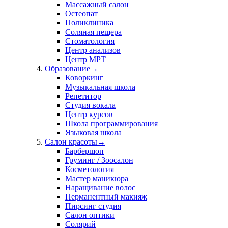
Массажный салон
Остеопат
Поликлиника
Соляная пещера
Стоматология
Центр анализов
Центр МРТ
Образование
→
Коворкинг
Музыкальная школа
Репетитор
Студия вокала
Центр курсов
Школа программирования
Языковая школа
Салон красоты
→
Барбершоп
Груминг / Зоосалон
Косметология
Мастер маникюра
Наращивание волос
Перманентный макияж
Пирсинг студия
Салон оптики
Солярий