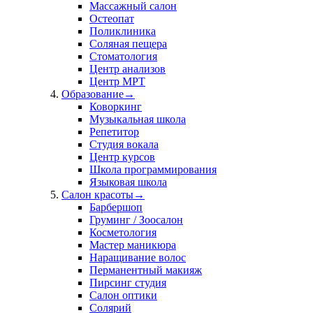
Массажный салон
Остеопат
Поликлиника
Соляная пещера
Стоматология
Центр анализов
Центр МРТ
Образование
→
Коворкинг
Музыкальная школа
Репетитор
Студия вокала
Центр курсов
Школа программирования
Языковая школа
Салон красоты
→
Барбершоп
Груминг / Зоосалон
Косметология
Мастер маникюра
Наращивание волос
Перманентный макияж
Пирсинг студия
Салон оптики
Солярий