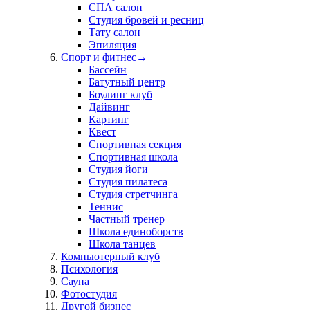
СПА салон
Студия бровей и ресниц
Тату салон
Эпиляция
Спорт и фитнес
→
Бассейн
Батутный центр
Боулинг клуб
Дайвинг
Картинг
Квест
Спортивная секция
Спортивная школа
Студия йоги
Студия пилатеса
Студия стретчинга
Теннис
Частный тренер
Школа единоборств
Школа танцев
Компьютерный клуб
Психология
Сауна
Фотостудия
Другой бизнес