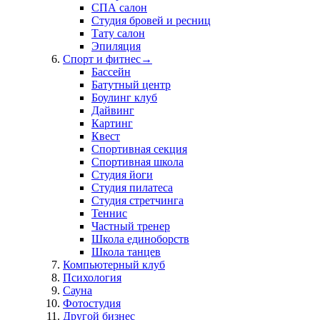
СПА салон
Студия бровей и ресниц
Тату салон
Эпиляция
Спорт и фитнес
→
Бассейн
Батутный центр
Боулинг клуб
Дайвинг
Картинг
Квест
Спортивная секция
Спортивная школа
Студия йоги
Студия пилатеса
Студия стретчинга
Теннис
Частный тренер
Школа единоборств
Школа танцев
Компьютерный клуб
Психология
Сауна
Фотостудия
Другой бизнес