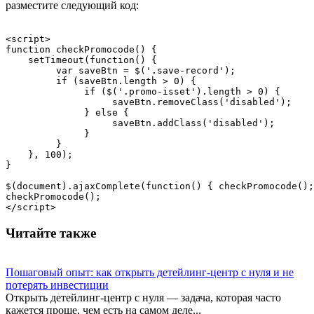
разместите следующий код:
<script>

function checkPromocode() {
    setTimeout(function() {
         var saveBtn = $('.save-record');
         if (saveBtn.length > 0) {
              if ($('.promo-isset').length > 0) {
                   saveBtn.removeClass('disabled');
              } else {
                   saveBtn.addClass('disabled');
              }
         }
    }, 100);
}
$(document).ajaxComplete(function() { checkPromocode();
checkPromocode();
</script>
Читайте также
Пошаговый опыт: как открыть детейлинг-центр с нуля и не
потерять инвестиции
Открыть детейлинг-центр с нуля — задача, которая часто
кажется проще, чем есть на самом деле...