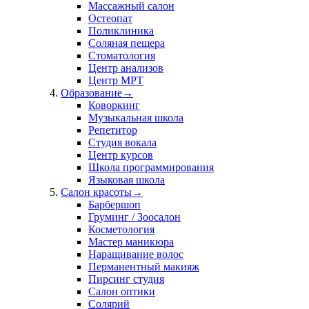
Массажный салон
Остеопат
Поликлиника
Соляная пещера
Стоматология
Центр анализов
Центр МРТ
Образование
→
Коворкинг
Музыкальная школа
Репетитор
Студия вокала
Центр курсов
Школа программирования
Языковая школа
Салон красоты
→
Барбершоп
Груминг / Зоосалон
Косметология
Мастер маникюра
Наращивание волос
Перманентный макияж
Пирсинг студия
Салон оптики
Солярий