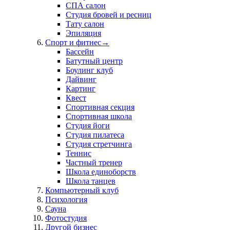
СПА салон
Студия бровей и ресниц
Тату салон
Эпиляция
Спорт и фитнес
→
Бассейн
Батутный центр
Боулинг клуб
Дайвинг
Картинг
Квест
Спортивная секция
Спортивная школа
Студия йоги
Студия пилатеса
Студия стретчинга
Теннис
Частный тренер
Школа единоборств
Школа танцев
Компьютерный клуб
Психология
Сауна
Фотостудия
Другой бизнес