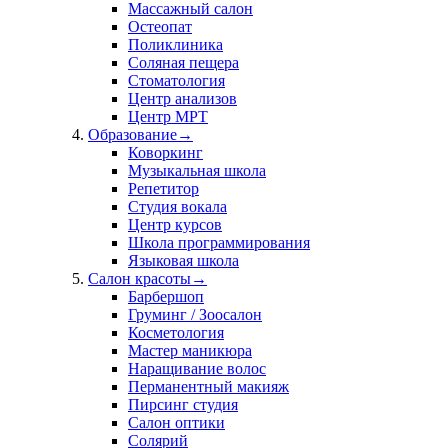
Массажный салон
Остеопат
Поликлиника
Соляная пещера
Стоматология
Центр анализов
Центр МРТ
Образование
→
Коворкинг
Музыкальная школа
Репетитор
Студия вокала
Центр курсов
Школа программирования
Языковая школа
Салон красоты
→
Барбершоп
Груминг / Зоосалон
Косметология
Мастер маникюра
Наращивание волос
Перманентный макияж
Пирсинг студия
Салон оптики
Солярий